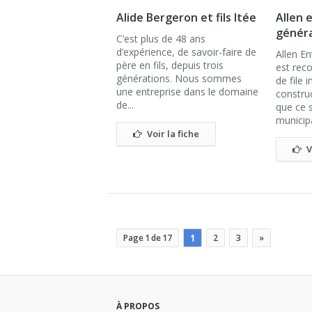
Alide Bergeron et fils ltée
Allen 
généra
C’est plus de 48 ans
d’expérience, de savoir-faire de
Allen En
père en fils, depuis trois
est rec
générations. Nous sommes
de file 
une entreprise dans le domaine
constru
de...
que ce s
municipa
Voir la fiche
V
Page 1 de 17
1
2
3
»
À PROPOS