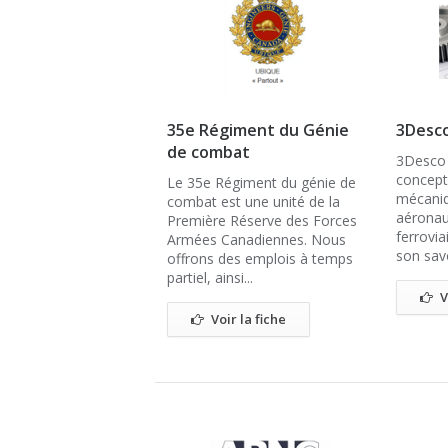
35e Régiment du Génie
3Desco
de combat
3Desco 
concepti
Le 35e Régiment du génie de
mécaniq
combat est une unité de la
aéronaut
Première Réserve des Forces
ferrovia
Armées Canadiennes. Nous
son savo
offrons des emplois à temps
partiel, ainsi...
V
Voir la fiche