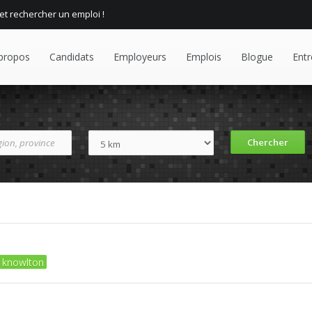
 et rechercher un emploi !
propos
Candidats
Employeurs
Emplois
Blogue
Entr
knowlton