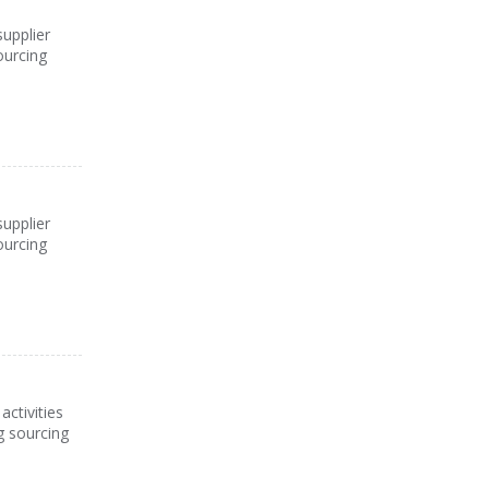
upplier
ourcing
upplier
ourcing
ctivities
g sourcing