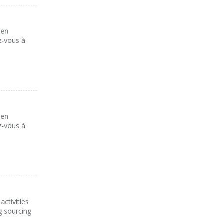
 en
z-vous à
 en
z‑vous à
ctivities
g sourcing