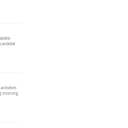
bilité
 candidat
ctivities
g sourcing