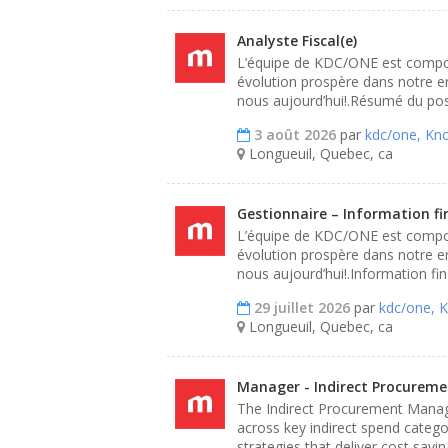
Analyste Fiscal(e)
L’équipe de KDC/ONE est composé
évolution prospère dans notre en
nous aujourd’hui!.Résumé du pos
3 août 2026
par
kdc/one, Kn
Longueuil, Quebec, ca
Gestionnaire – Information f
L’équipe de KDC/ONE est composé
évolution prospère dans notre en
nous aujourd’hui!.Information fi
29 juillet 2026
par
kdc/one, 
Longueuil, Quebec, ca
Manager - Indirect Procurem
The Indirect Procurement Manage
across key indirect spend catego
strategies that deliver cost savi