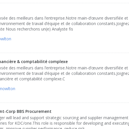
e des meilleurs dans l’entreprise.Notre main-d’œuvre diversifiée et
vironnement de travail d’équipe et de collaboration constants.Joigne
te Nous recherchons un(e) Analyste fis
owlton
inancière & comptabilité complexe
e des meilleurs dans l’entreprise.Notre main-d’œuvre diversifiée et
vironnement de travail d’équipe et de collaboration constants.Joigne
nancière et comptabilité complexe.C
Knowlton
ent-Corp BBS Procurement
r will lead and support strategic sourcing and supplier management a
ries for KDC/one.This role is responsible for developing and executin
ngs, improve supplier performance, reduce risk