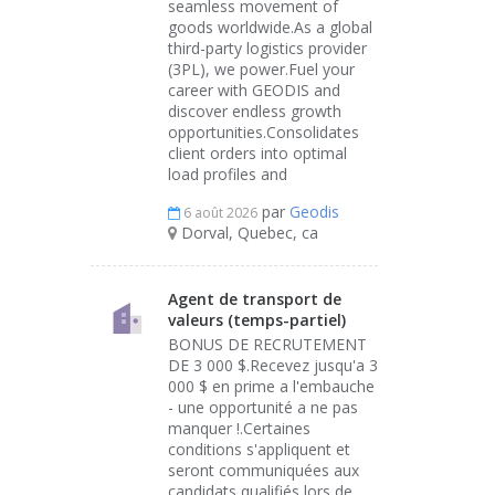
seamless movement of
goods worldwide.As a global
third-party logistics provider
(3PL), we power.Fuel your
career with GEODIS and
discover endless growth
opportunities.Consolidates
client orders into optimal
load profiles and
par
Geodis
6 août 2026
Dorval, Quebec, ca
Agent de transport de
valeurs (temps-partiel)
BONUS DE RECRUTEMENT
DE 3 000 $.Recevez jusqu'a 3
000 $ en prime a l'embauche
- une opportunité a ne pas
manquer !.Certaines
conditions s'appliquent et
seront communiquées aux
candidats qualifiés lors de