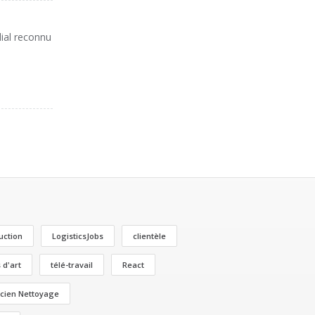
dial reconnu
uction
LogisticsJobs
clientèle
 d'art
télé-travail
React
cien Nettoyage