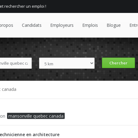
 et rechercher un emploi !
propos
Candidats
Employeurs
Emplois
Blogue
Entr
c canada
tion
mansonville quebec canada
Technicienne en architecture