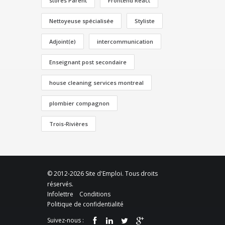
stores Parent
Frontend React
Nettoyeuse spécialisée
Styliste
Adjoint(e)
intercommunication
Enseignant post secondaire
house cleaning services montreal
plombier compagnon
Trois-Rivières
© 2012-2026 Site d'Emploi. Tous droits
réservés.
Infolettre
Conditions
Politique de confidentialité
Suivez-nous :